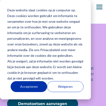
Skip
to
To
Deze website slaat cookies op je computer op.
the
Me
main
Deze cookies worden gebruikt om informatie te
content.
verzamelen over hoe je met onze website omgaat
Basisonderwijs
Onze Academie
Secundair onderwijs
en om je te onthouden. We gebruiken deze
Diawoord
informatie om je surfervaring te verbeteren en
Dia-groeiwijzer
Dia komt naar jou
Dia-groeiwijzer
personaliseren, en voor analyse en meetgegevens
Nederlands
over onze bezoekers, zowel op deze website als via
Dia-LVS-toetsen
Dia-LVS-toetsen
andere media. Zie ons Privacybeleid voor meer
informatie over de cookies die we gebruiken.
Basisonderwijs
Over ons
Secundair
Werken bij
Ouders,
Veelgestelde
Secundair onderwijs
Diaplus: oefenmateriaal
Diaplus: oefenmateriaal
Als je weigert, zal je informatie niet worden gevolgd
onderwijs
Dia
leerlingen
vragen
Elke dag zie
Wij zijn
bij je bezoek aan deze website. Er wordt een kleine
en
Diawoord Nederlands meet de woordenschat
je jouw
ontwikkelaar
Onderwijs
Bij Dia
Je vindt hier
cookie in je browser geplaatst om te onthouden
begeleiders
van een leerling. De resultaten bieden helder
leerlingen
en uitgever
draait niet
werken we
antwoorden
dat je niet gevolgd wilt worden.
inzicht en vormen een aanvulling op Diatekst
groeien. Bij
van het
alleen om
met een
Ouders,
op
Nederlands.
Accepteren
Weigeren
Dia begrijpen
adaptieve
punten,
enthousiast
leerlingen en
veelgestelde
we hoe
Dia-
maar om de
team aan het
begeleiders bied
vragen
over
waardevol
leerlingvolgsysteem
groei van
richting
we de
de
het is om
en
elke leerling.
geven aan
zekerheid
producten