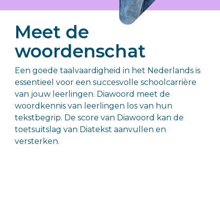
gezonde,
Basisonderwijs >>
positieve
ontwikkeling
Meet de
van hun
woordenschat
kind.
Een goede taalvaardigheid in het Nederlands is
Ouders, leerlingen en begeleiders
essentieel voor een succesvolle schoolcarrière
van jouw leerlingen. Diawoord meet de
woordkennis van leerlingen los van hun
tekstbegrip. De score van Diawoord kan de
toetsuitslag van Diatekst aanvullen en
versterken.