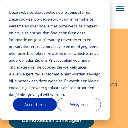
Skip
to
To
Deze website slaat cookies op je computer op.
the
Me
main
Deze cookies worden gebruikt om informatie te
content.
verzamelen over hoe je met onze website omgaat
Basisonderwijs
Onze Academie
Secundair onderwijs
en om je te onthouden. We gebruiken deze
Diatekst
informatie om je surfervaring te verbeteren en
Dia-groeiwijzer
Dia komt naar jou
Dia-groeiwijzer
personaliseren, en voor analyse en meetgegevens
Nederlands
over onze bezoekers, zowel op deze website als via
Dia-LVS-toetsen
Dia-LVS-toetsen
andere media. Zie ons Privacybeleid voor meer
informatie over de cookies die we gebruiken.
Basisonderwijs
Over ons
Secundair
Werken bij
Ouders,
Veelgestelde
Secundair onderwijs
Diaplus: oefenmateriaal
Diaplus: oefenmateriaal
Als je weigert, zal je informatie niet worden gevolgd
onderwijs
Dia
leerlingen
vragen
Elke dag zie
Wij zijn
bij je bezoek aan deze website. Er wordt een kleine
en
Diatekst Nederlands is de toets voor begrijpend
je jouw
ontwikkelaar
Onderwijs
Bij Dia
Je vindt hier
cookie in je browser geplaatst om te onthouden
begeleiders
lezen. Deze toets geeft inzicht in de
leerlingen
en uitgever
draait niet
werken we
antwoorden
dat je niet gevolgd wilt worden.
leesvaardigheid van iedere leerling.
groeien. Bij
van het
alleen om
met een
Ouders,
op
Accepteren
Weigeren
Dia begrijpen
adaptieve
punten,
enthousiast
leerlingen en
veelgestelde
we hoe
Dia-
maar om de
team aan het
begeleiders bied
vragen
over
waardevol
leerlingvolgsysteem
groei van
richting
we de
de
het is om
en
elke leerling.
geven aan
zekerheid
producten