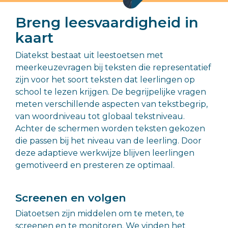
gezonde,
Basisonderwijs >>
positieve
Breng leesvaardigheid in
ontwikkeling
kaart
van hun
kind.
Diatekst bestaat uit leestoetsen met
meerkeuzevragen bij teksten die representatief
Ouders, leerlingen en begeleiders
zijn voor het soort teksten dat leerlingen op
school te lezen krijgen. De begrijpelijke vragen
meten verschillende aspecten van tekstbegrip,
van woordniveau tot globaal tekstniveau.
Achter de schermen worden teksten gekozen
die passen bij het niveau van de leerling. Door
deze adaptieve werkwijze blijven leerlingen
gemotiveerd en presteren ze optimaal.
Screenen en volgen
Diatoetsen zijn middelen om te meten, te
screenen en te monitoren. We vinden het