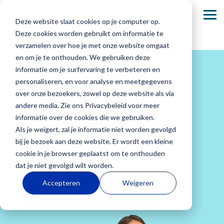
Skip
to
To
Deze website slaat cookies op je computer op.
the
Me
main
Deze cookies worden gebruikt om informatie te
content.
verzamelen over hoe je met onze website omgaat
Basisonderwijs
Onze Academie
Secundair onderwijs
en om je te onthouden. We gebruiken deze
Diaspel
informatie om je surfervaring te verbeteren en
Dia-groeiwijzer
Dia komt naar jou
Dia-groeiwijzer
personaliseren, en voor analyse en meetgegevens
over onze bezoekers, zowel op deze website als via
Secundair onderwijs
Dia-LVS-toetsen
Dia-LVS-toetsen
andere media. Zie ons Privacybeleid voor meer
informatie over de cookies die we gebruiken.
Basisonderwijs
Over ons
Secundair
Werken bij
Ouders,
Veelgestelde
Diaplus: oefenmateriaal
Diaplus: oefenmateriaal
Met Diaspel krijg je helder inzicht in de
Als je weigert, zal je informatie niet worden gevolgd
onderwijs
Dia
leerlingen
vragen
Elke dag zie
Wij zijn
taalverzorging van de leerling: spelling en
bij je bezoek aan deze website. Er wordt een kleine
en
je jouw
ontwikkelaar
Onderwijs
Bij Dia
Je vindt hier
taalbeschouwing
cookie in je browser geplaatst om te onthouden
begeleiders
leerlingen
en uitgever
draait niet
werken we
antwoorden
dat je niet gevolgd wilt worden.
groeien. Bij
van het
alleen om
met een
Ouders,
op
Accepteren
Weigeren
Dia begrijpen
adaptieve
punten,
enthousiast
leerlingen en
veelgestelde
we hoe
Dia-
maar om de
team aan het
begeleiders bied
vragen
over
waardevol
leerlingvolgsysteem
groei van
richting
we de
de
het is om
en
elke leerling.
geven aan
zekerheid
producten