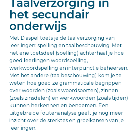
Taalverzorging in
gezonde,
Basisonderwijs >>
positieve
het secundair
ontwikkeling
onderwijs
van hun
kind.
Met Diaspel toets je de taalverzorging van
Ouders, leerlingen en begeleiders
leerlingen: spelling en taalbeschouwing. Met
het ene toetsdeel (spelling) achterhaal je hoe
goed leerlingen woordspelling,
werkwoordspelling en interpunctie beheersen.
Met het andere (taalbeschouwing) kom je te
weten hoe goed ze grammaticale begrippen
over woorden (zoals woordsoorten), zinnen
(zoals zinsdelen) en werkwoorden (zoals tijden)
kunnen herkennen en benoemen. Een
uitgebreide foutenanalyse geeft je nog meer
inzicht over de sterktes en groeikansen van je
leerlingen.