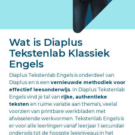
gezonde,
Basisonderwijs >>
positieve
ontwikkeling
van hun
kind.
Wat is Diaplus
Ouders, leerlingen en begeleiders
Tekstenlab Klassiek
Engels
Diaplus Tekstenlab Engels is onderdeel van
Diaplus en is een
vernieuwde methodiek voor
effectief leesonderwijs
. In Diaplus Tekstenlab
Engels vind je tal van
rijke, authentieke
teksten
en ruime variatie aan thema's, veelal
voorzien van printbare werkbladen met
afwisselende werkvormen. Tekstenlab Engels is
er voor alle leerlingen vanaf leerjaar 1 secundair
onderwijs tot de hoogste leesniveaus in het