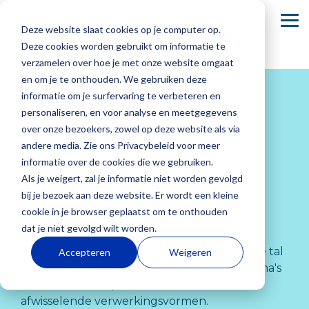
Skip
to
To
Deze website slaat cookies op je computer op.
the
Me
main
Deze cookies worden gebruikt om informatie te
content.
verzamelen over hoe je met onze website omgaat
Basisonderwijs
Onze Academie
Secundair onderwijs
en om je te onthouden. We gebruiken deze
Diaplus:
informatie om je surfervaring te verbeteren en
Dia-groeiwijzer
Dia komt naar jou
Dia-groeiwijzer
personaliseren, en voor analyse en meetgegevens
Tekstenlab
over onze bezoekers, zowel op deze website als via
Dia-LVS-toetsen
Dia-LVS-toetsen
andere media. Zie ons Privacybeleid voor meer
informatie over de cookies die we gebruiken.
Basisonderwijs
Over ons
Secundair
Werken bij
Ouders,
Veelgestelde
Klassiek
Diaplus: oefenmateriaal
Diaplus: oefenmateriaal
Als je weigert, zal je informatie niet worden gevolgd
onderwijs
Dia
leerlingen
vragen
Elke dag zie
Wij zijn
bij je bezoek aan deze website. Er wordt een kleine
en
Engels
je jouw
ontwikkelaar
Onderwijs
Bij Dia
Je vindt hier
cookie in je browser geplaatst om te onthouden
begeleiders
leerlingen
en uitgever
draait niet
werken we
antwoorden
dat je niet gevolgd wilt worden.
groeien. Bij
van het
alleen om
met een
Ouders,
op
In Diaplus Tekstenlab Klassien Engels vind je tal
Accepteren
Weigeren
Dia begrijpen
adaptieve
punten,
enthousiast
leerlingen en
veelgestelde
van verschillende teksten ingedeeld in thema's
we hoe
Dia-
maar om de
team aan het
begeleiders bied
vragen
over
en voorzien van printbare werkbladen met
waardevol
leerlingvolgsysteem
groei van
richting
we de
de
afwisselende verwerkingsvormen.
het is om
en
elke leerling.
geven aan
zekerheid
producten