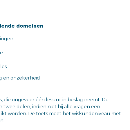
llende domeinen
dingen
de
les
g en onzekerheid
ets, die ongeveer één lesuur in beslag neemt. De
n twee delen, indien niet bij alle vragen een
kt worden. De toets meet het wiskundeniveau met
n.