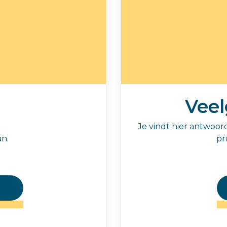
Veel
.
Je vindt hier antwoor
an.
pr