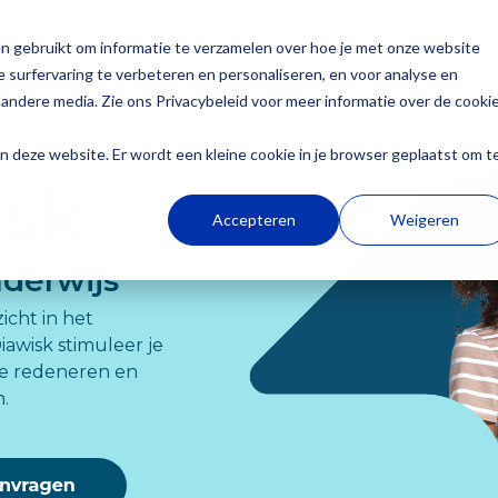
n gebruikt om informatie te verzamelen over hoe je met onze website
 wie?
Producten
Academie
Over Dia
 surfervaring te verbeteren en personaliseren, en voor analyse en
andere media. Zie ons Privacybeleid voor meer informatie over de cooki
Secundair onderwijs
aan deze website. Er wordt een kleine cookie in je browser geplaatst om t
Dia-groeiwijzer
isk
Accepteren
Weigeren
Dia-LVS-toetsen
derwijs
Diaplus: oefenmateri
icht in het
Secundair onderwijs
Werken bij Dia
awisk stimuleer je
Onderwijs draait niet alleen om punten, maar om
Bij Dia werken we met een enthousiast team aan
te redeneren en
de groei van elke leerling. Met Dia volg je die
het richting geven aan groei van leerlingen.
.
groei helder en betrouwbaar op. Ons
oefenmateriaal helpt je om gericht in te spelen
Word jij onze nieuwe collega?
op wat jouw leerlingen nodig hebben.