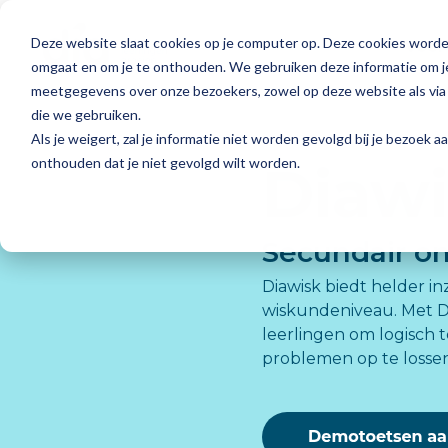
Skip
to
Deze website slaat cookies op je computer op. Deze cookies worde
the
Voor
main
omgaat en om je te onthouden. We gebruiken deze informatie om je
content.
meetgegevens over onze bezoekers, zowel op deze website als via 
Basisonderwijs
Onze Academie
die we gebruiken.
Als je weigert, zal je informatie niet worden gevolgd bij je bezoek 
Dia-groeiwijzer
Dia komt naar jou
onthouden dat je niet gevolgd wilt worden.
Diaw
Dia-LVS-toetsen
Secundair on
Diaplus: oefenmateriaal
Diawisk biedt helder inz
Basisonderwijs
Over ons
wiskundeniveau. Met Di
Elke dag zie je jouw leerlingen groeien. Bij Dia
Wij zijn ontwikkelaar en uitgever van het
leerlingen om logisch 
begrijpen we hoe waardevol het is om helder
adaptieve Dia-leerlingvolgsysteem en
problemen op te lossen
inzicht te hebben in hun ontwikkeling.
methodeonafhankelijk oefenmateriaal.
Samen
met onze toetsen en ons oefenmateriaal kan jij je
focussen op wat echt telt: het richting geven aan
Over ons
de ontwikkeling van je leerlingen.