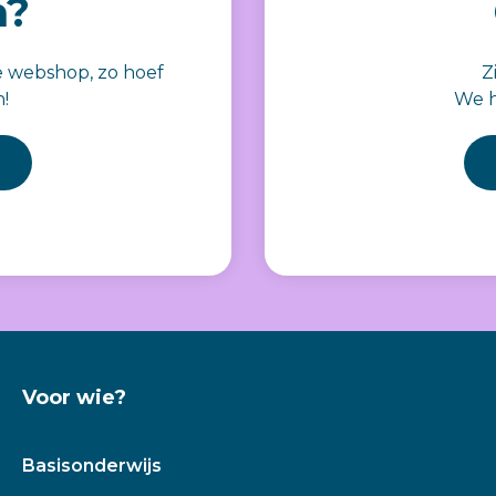
n?
e webshop, zo hoef
Z
n!
We h
Voor wie?
Basisonderwijs