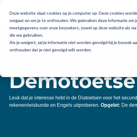
Skip
to
Deze website slaat cookies op je computer op. Deze cookies worde
the
Voor
main
omgaat en om je te onthouden. We gebruiken deze informatie om je
content.
meetgegevens over onze bezoekers, zowel op deze website als via 
Basisonderwijs
Onze Academie
die we gebruiken.
Als je weigert, zal je informatie niet worden gevolgd bij je bezoek 
Dia-groeiwijzer
Dia komt naar jou
onthouden dat je niet gevolgd wilt worden.
Dia-LVS-toetsen
Demotoetse
Diaplus: oefenmateriaal
Basisonderwijs
Over ons
Leuk dat je interesse hebt in de Diatoetsen voor het secun
Elke dag zie je jouw leerlingen groeien. Bij Dia
Wij zijn ontwikkelaar en uitgever van het
rekenen/wiskunde en Engels uitproberen.
Opgelet:
De dem
begrijpen we hoe waardevol het is om helder
adaptieve Dia-leerlingvolgsysteem en
inzicht te hebben in hun ontwikkeling.
methodeonafhankelijk oefenmateriaal.
Samen
met onze toetsen en ons oefenmateriaal kan jij je
focussen op wat echt telt: het richting geven aan
Over ons
de ontwikkeling van je leerlingen.