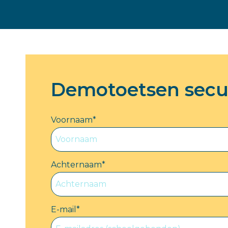
Wetenschappelijk onderbouwd
Basisonderwijs >>
Partners
Demotoetsen secu
Voornaam
*
Achternaam
*
E-mail
*