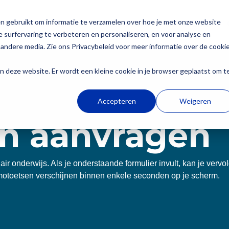
n gebruikt om informatie te verzamelen over hoe je met onze website
 wie?
Producten
Academie
Over Dia
 surfervaring te verbeteren en personaliseren, en voor analyse en
andere media. Zie ons Privacybeleid voor meer informatie over de cooki
Secundair onderwijs
aan deze website. Er wordt een kleine cookie in je browser geplaatst om t
Dia-groeiwijzer
Accepteren
Weigeren
Dia-LVS-toetsen
n aanvragen
Diaplus: oefenmateri
Secundair onderwijs
Werken bij Dia
dair onderwijs. Als je onderstaande formulier invult, kan je ve
Onderwijs draait niet alleen om punten, maar om
Bij Dia werken we met een enthousiast team aan
otoetsen verschijnen binnen enkele seconden op je scherm.
de groei van elke leerling. Met Dia volg je die
het richting geven aan groei van leerlingen.
groei helder en betrouwbaar op. Ons
oefenmateriaal helpt je om gericht in te spelen
Word jij onze nieuwe collega?
op wat jouw leerlingen nodig hebben.