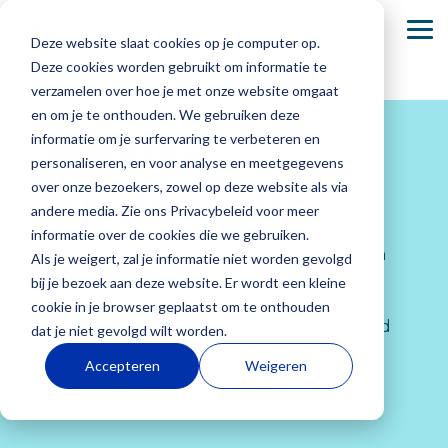
Skip
to
To
Deze website slaat cookies op je computer op.
the
Me
main
Deze cookies worden gebruikt om informatie te
content.
verzamelen over hoe je met onze website omgaat
Basisonderwijs
Onze Academie
Secundair onderwijs
en om je te onthouden. We gebruiken deze
B
asis-
informatie om je surfervaring te verbeteren en
Dia-groeiwijzer
Dia komt naar jou
Dia-groeiwijzer
personaliseren, en voor analyse en meetgegevens
onderwijs
over onze bezoekers, zowel op deze website als via
Dia-LVS-toetsen
Dia-LVS-toetsen
andere media. Zie ons Privacybeleid voor meer
informatie over de cookies die we gebruiken.
Basisonderwijs
Over ons
Secundair
Werken bij
Ouders,
Veelgestelde
Elke dag zie je je leerlingen groeien. Bij Dia
Diaplus: oefenmateriaal
Diaplus: oefenmateriaal
Als je weigert, zal je informatie niet worden gevolgd
onderwijs
Dia
leerlingen
vragen
Elke dag zie
Wij zijn
begrijpen we hoe belangrijk het is om
bij je bezoek aan deze website. Er wordt een kleine
en
je jouw
ontwikkelaar
Onderwijs
Bij Dia
Je vindt hier
inzicht te krijgen in hun ontwikkeling. Met
cookie in je browser geplaatst om te onthouden
begeleiders
leerlingen
en uitgever
draait niet
werken we
antwoorden
onze betrouwbare toetsen en bijbehorend
dat je niet gevolgd wilt worden.
groeien. Bij
van het
alleen om
met een
Ouders,
op
oefenmateriaal help je leerlingen groeien
Accepteren
Weigeren
Dia begrijpen
adaptieve
punten,
enthousiast
leerlingen en
veelgestelde
en zorgen we samen voor een fijne
we hoe
Dia-
maar om de
team aan het
begeleiders bied
vragen
over
leeromgeving.
waardevol
leerlingvolgsysteem
groei van
richting
we de
de
het is om
en
elke leerling.
geven aan
zekerheid
producten