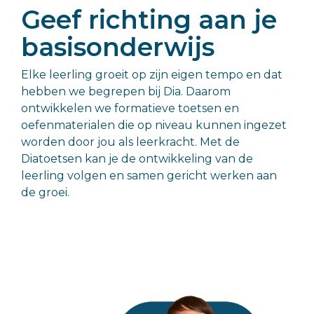
gezonde,
Geef richting aan je
Basisonderwijs >>
positieve
ontwikkeling
basisonderwijs
van hun
kind.
Elke leerling groeit op zijn eigen tempo en dat
hebben we begrepen bij Dia. Daarom
Ouders, leerlingen en begeleiders
ontwikkelen we formatieve toetsen en
oefenmaterialen die op niveau kunnen ingezet
worden door jou als leerkracht. Met de
Diatoetsen kan je de ontwikkeling van de
leerling volgen en samen gericht werken aan
de groei.